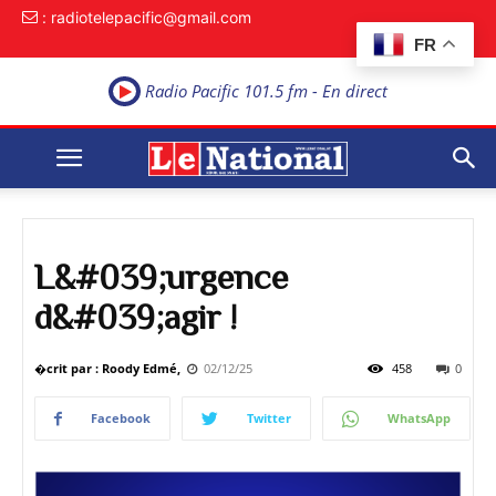
: radiotelepacific@gmail.com
FR
Radio Pacific 101.5 fm - En direct
L&#039;urgence
d&#039;agir !
�crit par : Roody Edmé,
02/12/25
458
0
Facebook
Twitter
WhatsApp