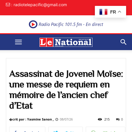
: radiotelepacific@gmail.com
FR
Radio Pacific 101.5 fm - En direct
Assassinat de Jovenel Moïse:
une messe de requiem en
mémoire de l’ancien chef
d’Etat
�crit par : Yasmine Sanon ,
08/07/26
215
0