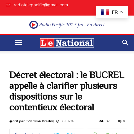
: radiotelepacific@gmail.com
FR
Radio Pacific 101.5 fm - En direct
Décret électoral : le BUCREL
appelle à clarifier plusieurs
dispositions sur le
contentieux électoral
�crit par : Vladimir Predvil,
08/07/26
373
0