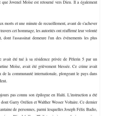
 que Jovenel Moïse est retourné vers Dieu. Il a également
ux morts et une minute de recueillement, avant de s'achever
ravers cet hommage, les autorités ont réaffirmé leur volonté
t, dont l'assassinat demeure l'un des événements les plus
e avait été tué à sa résidence privée de Pèlerin 5 par un
ne Moïse, avait été grièvement blessée. Ce crime avait
n de la communauté internationale, plongeant le pays dans
dent.
oujours pas connu son épilogue en Haïti. L'instruction a été
 dont Garry Orélien et Walther Wesser Voltaire. Ce dernier
uantaine de personnes, parmi lesquelles Joseph Félix Badio,