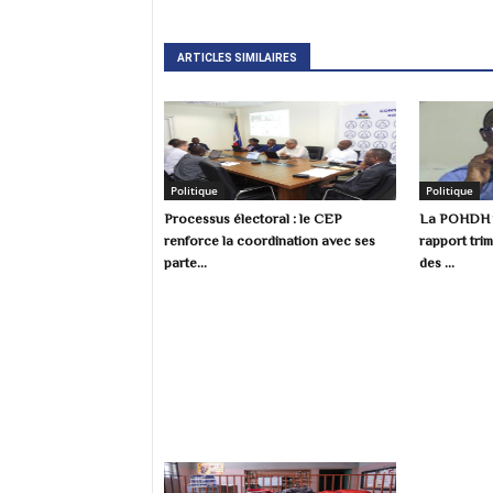
ARTICLES SIMILAIRES
Politique
Politique
Processus électoral : le CEP
La POHDH p
renforce la coordination avec ses
rapport trim
parte...
des ...