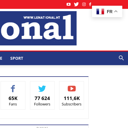
FR
E
SPORT
65K
77 624
111,6K
Fans
Followers
Subscribers