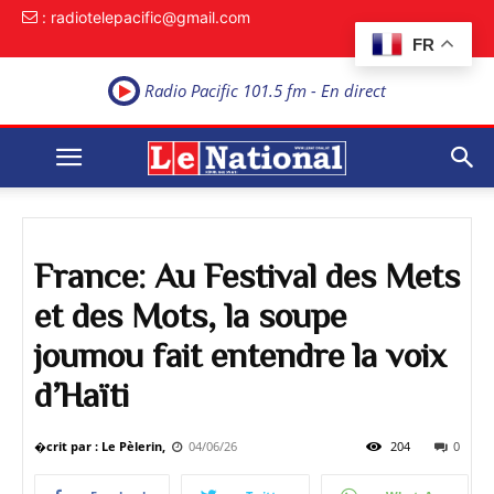
: radiotelepacific@gmail.com
FR
Radio Pacific 101.5 fm - En direct
France: Au Festival des Mets
et des Mots, la soupe
joumou fait entendre la voix
d’Haïti
�crit par : Le Pèlerin,
04/06/26
204
0