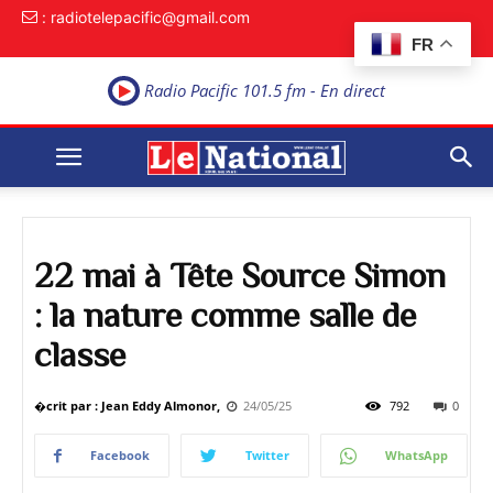
: radiotelepacific@gmail.com
FR
Radio Pacific 101.5 fm - En direct
22 mai à Tête Source Simon
: la nature comme salle de
classe
�crit par : Jean Eddy Almonor,
24/05/25
792
0
Facebook
Twitter
WhatsApp