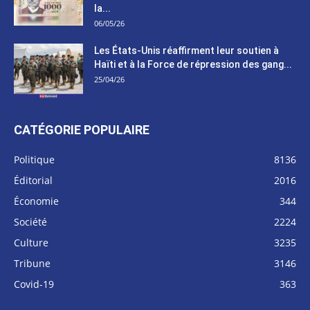
la...
06/05/26
Les États-Unis réaffirment leur soutien à
Haïti et à la Force de répression des gang...
25/04/26
CATÉGORIE POPULAIRE
Politique
8136
Éditorial
2016
Économie
344
Société
2224
Culture
3235
Tribune
3146
Covid-19
363