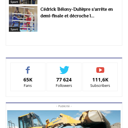
Sport
Cédrick Bélony-Dulièpre s’arrête en
demi-finale et décroche l...
Sport
65K
77 624
111,6K
Fans
Followers
Subscribers
- Publicité -