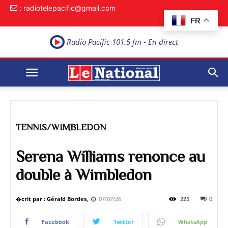
: radiotelepacific@gmail.com
FR
Radio Pacific 101.5 fm - En direct
TENNIS/WIMBLEDON
Serena Williams renonce au
double à Wimbledon
�crit par : Gérald Bordes,
07/07/26
225
0
Facebook
Twitter
WhatsApp