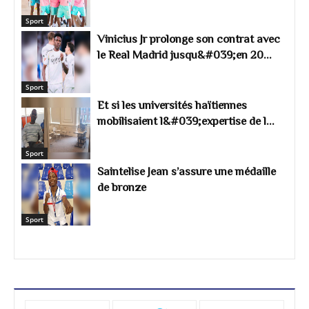
Sport
Vinicius Jr prolonge son contrat avec
le Real Madrid jusqu&#039;en 20...
Sport
Et si les universités haïtiennes
mobilisaient l&#039;expertise de l...
Sport
Saintelise Jean s’assure une médaille
de bronze
Sport